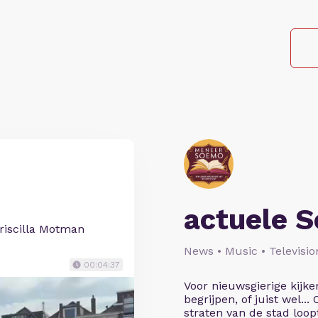
actuele 
riscilla Motman
News • Music • Televisio
00:04:37
Voor nieuwsgierige kijke
begrijpen, of juist wel...
straten van de stad loopt