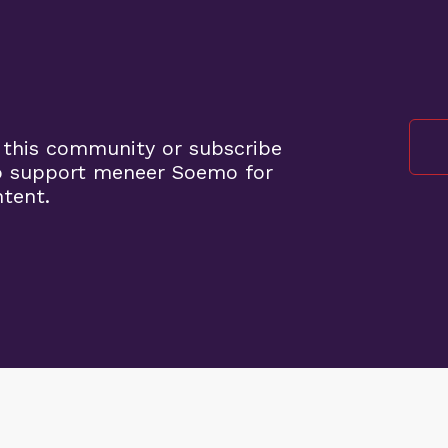
o
 this community or subscribe
o support meneer Soemo for
ntent.