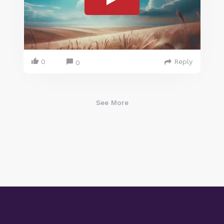
0
Reply
0
See More