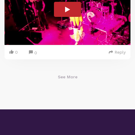
0
Reply
0
See More