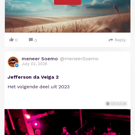
0
Reply
0
meneer Soemo
@meneerSoemo
July 02, 2026
Jefferson da Veiga 2
Het volgende deel uit 2023
00:03:24