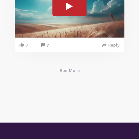
0
Reply
0
See More