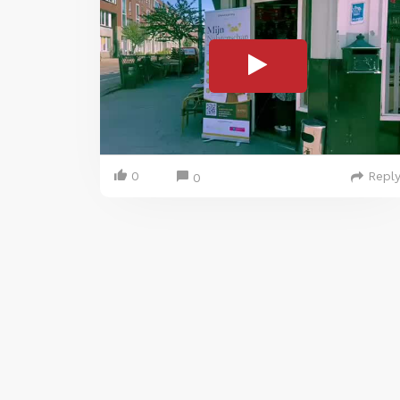
0
Repl
0