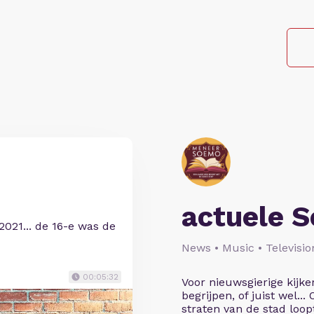
actuele 
2021... de 16-e was de
News • Music • Televisio
00:05:32
Voor nieuwsgierige kijke
begrijpen, of juist wel...
straten van de stad loopt