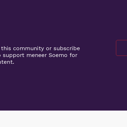
o
 this community or subscribe
o support meneer Soemo for
ntent.