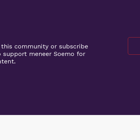
o
 this community or subscribe
o support meneer Soemo for
ntent.