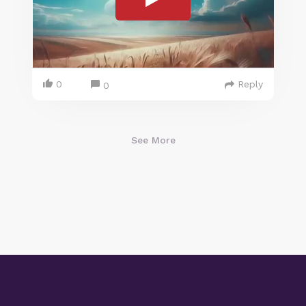
0
Reply
0
See More