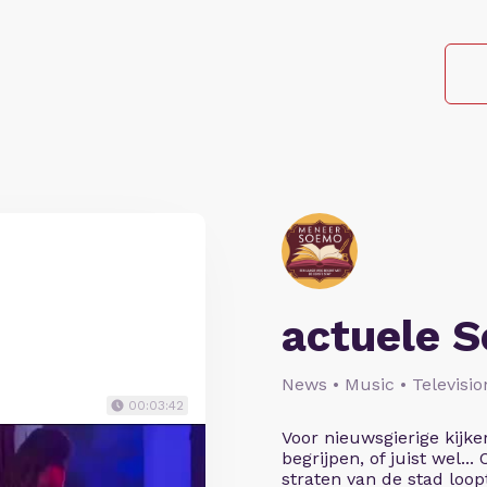
actuele 
News • Music • Televisio
00:03:42
Voor nieuwsgierige kijke
begrijpen, of juist wel...
straten van de stad loopt