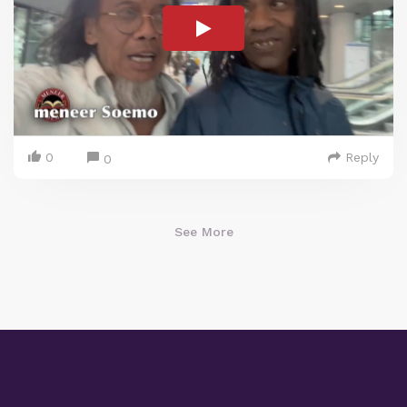
0
Reply
0
See More