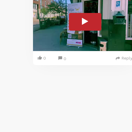
0
Repl
0