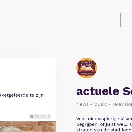
actuele 
ketgeleerde te zijn
News • Music • Televisio
00:05:43
Voor nieuwsgierige kijke
begrijpen, of juist wel...
straten van de stad loopt