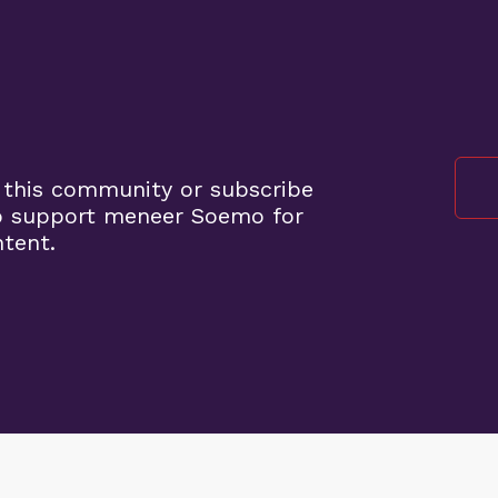
o
 this community or subscribe
o support meneer Soemo for
ntent.