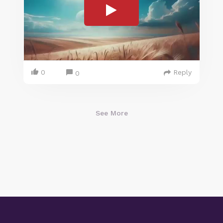
0
Reply
0
See More