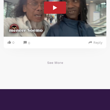
0
Reply
0
See More