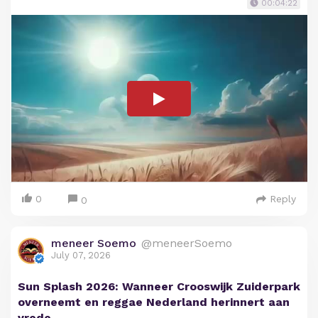
00:04:22
0
Reply
0
meneer Soemo
@meneerSoemo
July 07, 2026
Sun Splash 2026: Wanneer Crooswijk Zuiderpark
overneemt en reggae Nederland herinnert aan
vrede