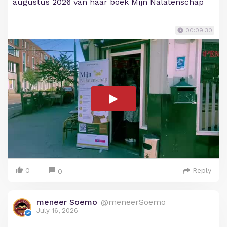
augustus 2026 van haar boek Mijn Nalatenschap
00:09:30
0
Reply
0
meneer Soemo
@meneerSoemo
July 16, 2026