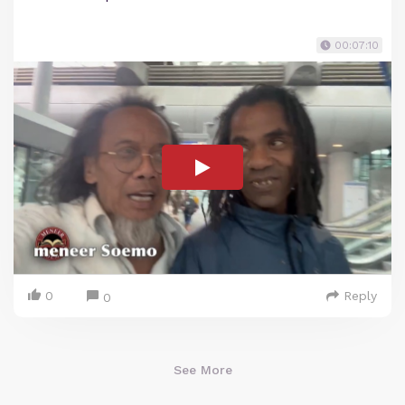
00:07:10
0
Reply
0
See More