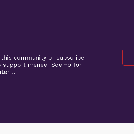
o
 this community or subscribe
o support meneer Soemo for
ntent.