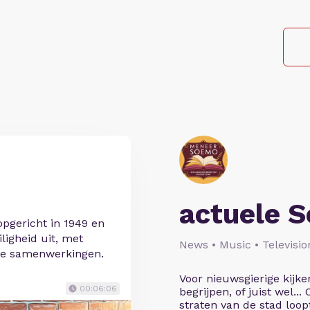
actuele 
 opgericht in 1949 en
iligheid uit, met
News • Music • Televisio
ale samenwerkingen.
Voor nieuwsgierige kijke
00:06:06
begrijpen, of juist wel...
straten van de stad loopt