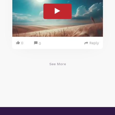
0
Reply
0
See More