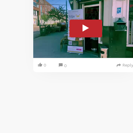
0
Repl
0