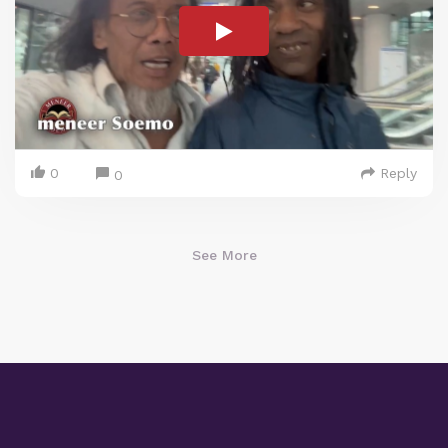
0
Reply
0
See More