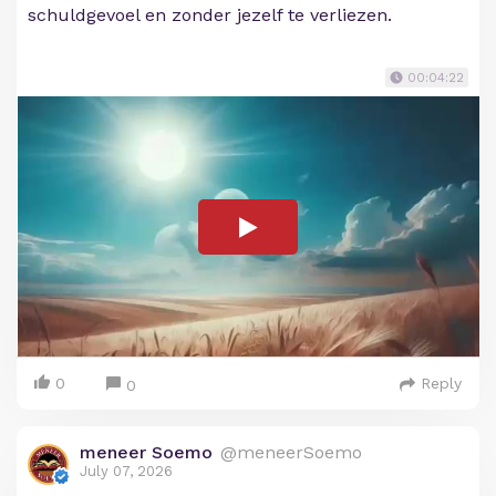
schuldgevoel en zonder jezelf te verliezen.
00:04:22
0
Reply
0
meneer Soemo
@meneerSoemo
July 07, 2026