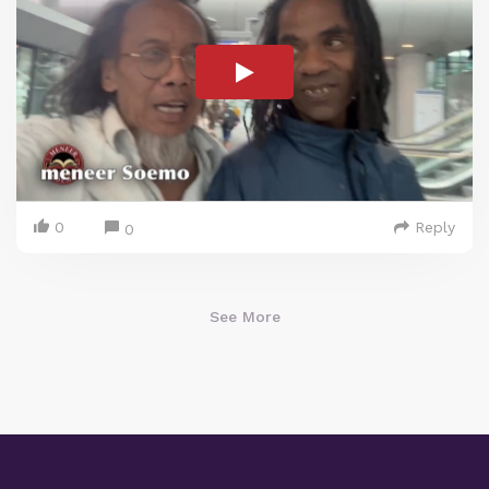
0
Reply
0
See More