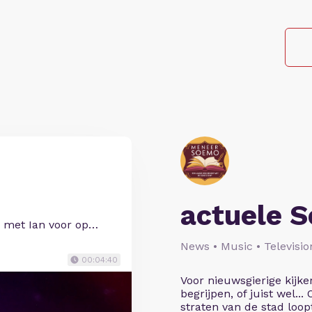
actuele 
n met Ian voor op…
News • Music • Televisio
00:04:40
Voor nieuwsgierige kijke
begrijpen, of juist wel...
straten van de stad loopt