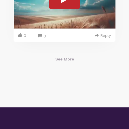
0
Reply
0
See More