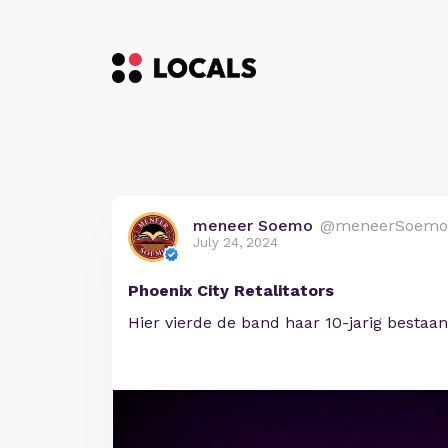
meneer Soemo
@meneerSoemo
July 24, 2024
Phoenix City Retalitators
Hier vierde de band haar 10-jarig bestaa