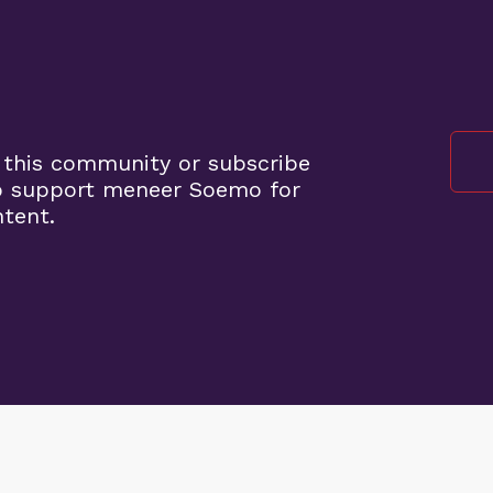
o
 this community or subscribe
o support meneer Soemo for
ntent.