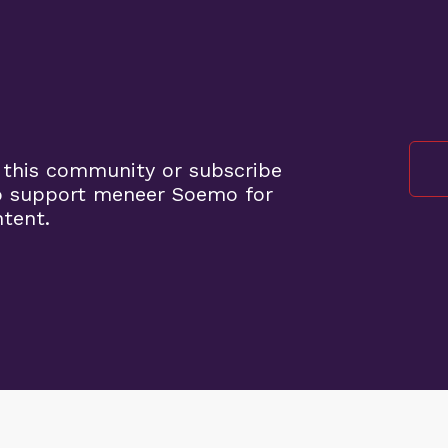
o
 this community or subscribe
o support meneer Soemo for
ntent.