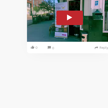
0
Repl
0