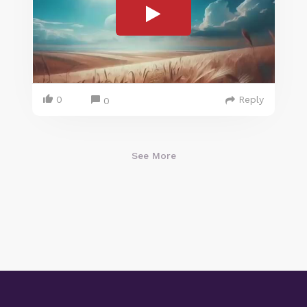
0
Reply
0
See More