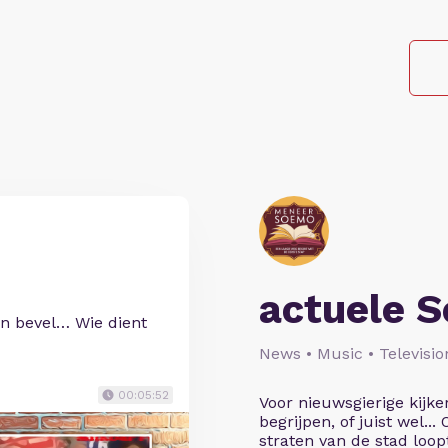
actuele 
n bevel… Wie dient
News • Music • Televisio
00:05:52
Voor nieuwsgierige kijke
begrijpen, of juist wel...
straten van de stad loopt