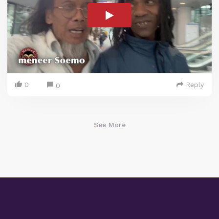
0
Reply
0
See More