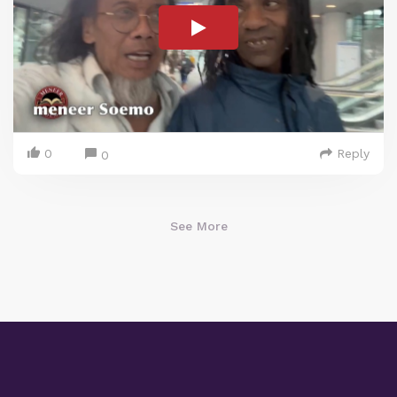
0
Reply
0
See More