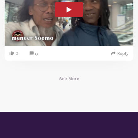
0
Reply
0
See More